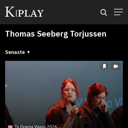
Thomas Seeberg Torjussen
Start
Sök
Senaste
Senaste
Kategorier
A till Ö
Mina favoriter
Ö till A
Tv Drama Vision 2026