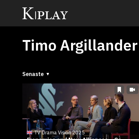
Timo Argillander
Senaste
Senaste
A till Ö
Ö till A
TV Drama Vision 2025