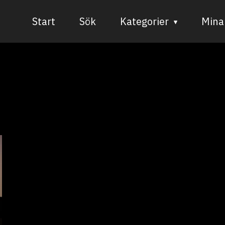
Start
Sök
Kategorier
Mina 
Audiovisuell media
Bild och form
Dans
Musik
Teater