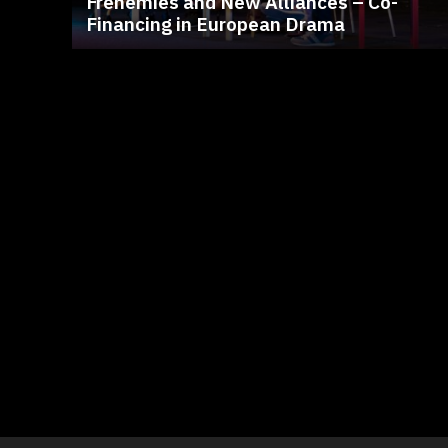
Frenemies and New Alliances – Co-
Financing in European Drama