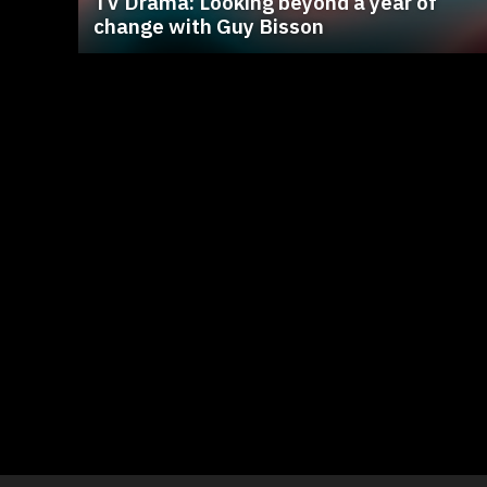
TV Drama: Looking beyond a year of
change with Guy Bisson