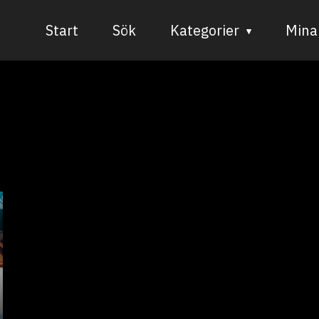
Start
Sök
Kategorier
Mina 
Audiovisuell media
Bild och form
Dans
Musik
Teater