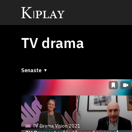
TV drama
Senaste
Senaste
A till Ö
Ö till A
TV Drama Vision 2021