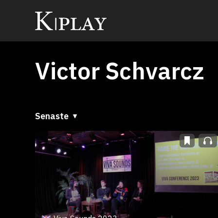
Victor Schvarcz
Senaste
Senaste
A till Ö
Ö till A