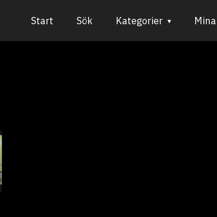
Start
Sök
Kategorier
Mina 
Audiovisuell media
Bild och form
Dans
Musik
Teater