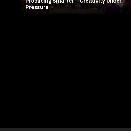
Producing Smarter – Creativity Under
Pressure