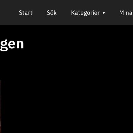
Start
Sök
Kategorier
Mina 
Audiovisuell media
agen
Bild och form
Dans
Musik
Teater