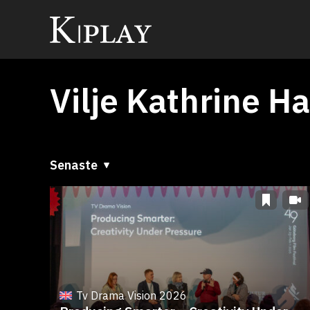
Vilje Kathrine H
Senaste
Senaste
A till Ö
Ö till A
Tv Drama Vision 2026