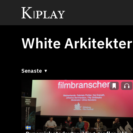
White Arkitekter
Senaste
Senaste
A till Ö
Ö till A