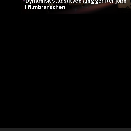
Dynamisk stadsutveckling ger fler jobb
i filmbranschen