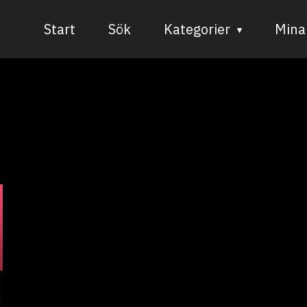
Start
Sök
Kategorier
Mina 
Audiovisuell media
Bild och form
Dans
Musik
Teater