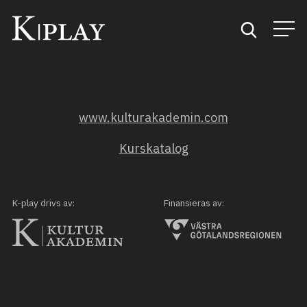
Start
www.kulturakademin.com
Sök
Kurskatalog
Kategorier
Mina favoriter
K-play drivs av:
Finansieras av: