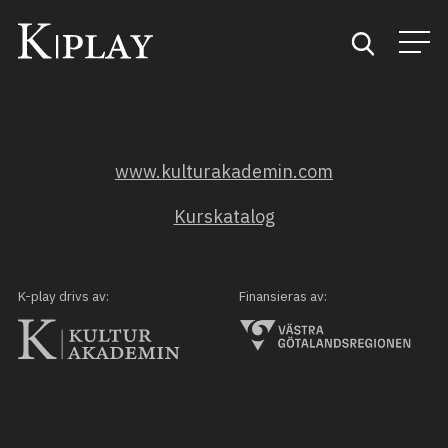
Start
www.kulturakademin.com
Sök
Kurskatalog
Kategorier
Mina favoriter
K-play drivs av:
Finansieras av: