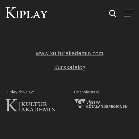
Start
www.kulturakademin.com
Sök
Kurskatalog
Kategorier
Mina favoriter
K-play drivs av:
Finansieras av: