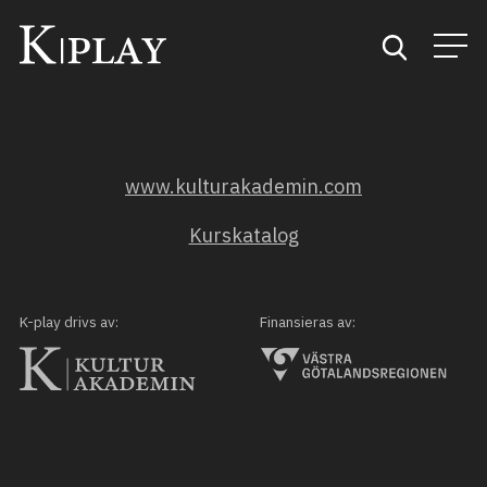
Start
www.kulturakademin.com
Sök
Kurskatalog
Kategorier
Mina favoriter
K-play drivs av:
Finansieras av: