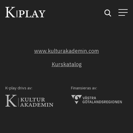
Start
www.kulturakademin.com
Sök
Kurskatalog
Kategorier
Mina favoriter
K-play drivs av:
Finansieras av: