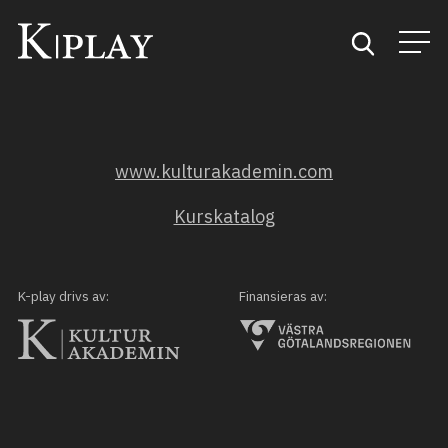
Start
www.kulturakademin.com
Sök
Kurskatalog
Kategorier
Mina favoriter
K-play drivs av:
Finansieras av: