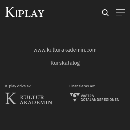
Start
www.kulturakademin.com
Sök
Kurskatalog
Kategorier
Mina favoriter
K-play drivs av:
Finansieras av: