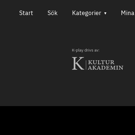
Start
Sök
Kategorier
Mina 
Audiovisuell media
Bild och form
K-play drivs av:
Dans
Musik
Teater