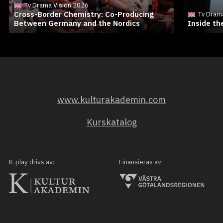
Tv Drama Vision 2026
Cross-Border Chemistry: Co-Producing
Tv Dram
Between Germany and the Nordics
Inside t
www.kulturakademin.com
Kurskatalog
K-play drivs av:
Finansieras av: