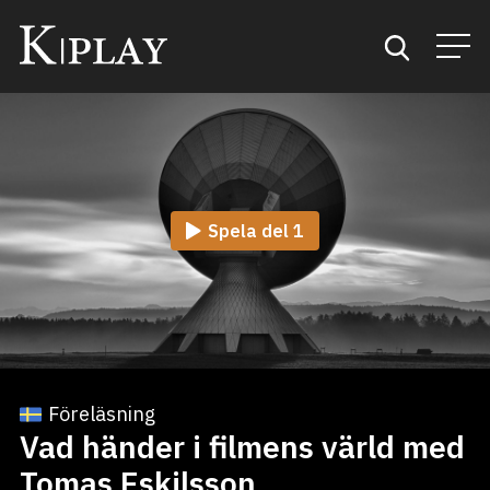
Start
Sök
Spela del 1
Kategorier
Mina favoriter
Föreläsning
Vad händer i filmens värld med
Tomas Eskilsson