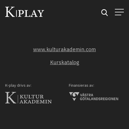
Start
www.kulturakademin.com
Sök
Kurskatalog
Kategorier
Mina favoriter
K-play drivs av:
Finansieras av: