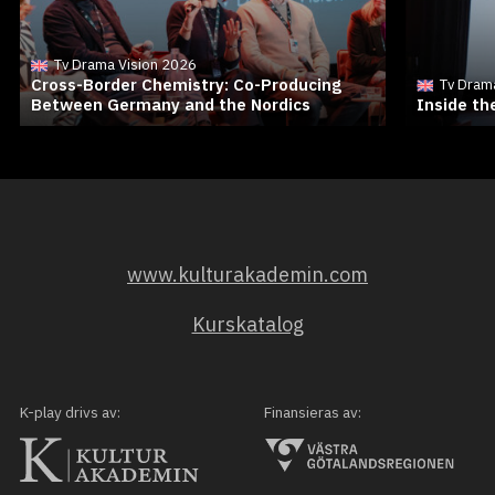
Tv Drama Vision 2026
Cross-Border Chemistry: Co-Producing
Tv Dram
Between Germany and the Nordics
Inside t
www.kulturakademin.com
Kurskatalog
K-play drivs av:
Finansieras av: