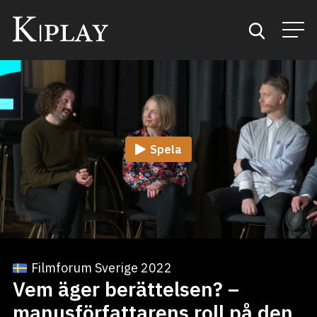
Start
Sök
Spela
Kategorier
Mina favoriter
Filmforum Sverige 2022
Vem äger berättelsen? –
manusförfattarens roll på den