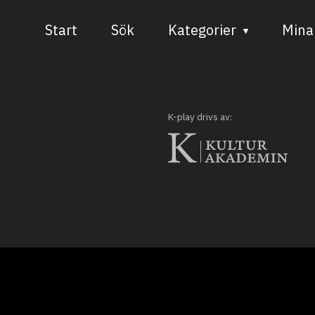
Start
Sök
Kategorier
Mina 
Audiovisuell media
Bild och form
K-play drivs av:
Dans
Musik
Teater