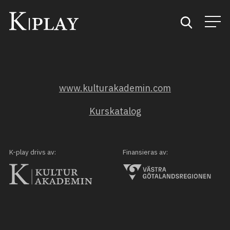
Start
www.kulturakademin.com
Sök
Kurskatalog
Kategorier
Mina favoriter
K-play drivs av:
Finansieras av: