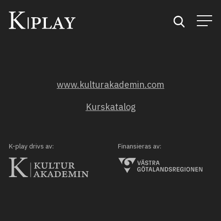
Start
www.kulturakademin.com
Sök
Kurskatalog
Kategorier
Mina favoriter
K-play drivs av:
Finansieras av: