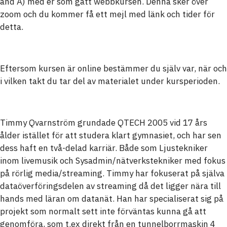
and A) med er som gått webbkursen. Denna sker över
zoom och du kommer få ett mejl med länk och tider för
detta.
Eftersom kursen är online bestämmer du själv var, när och
i vilken takt du tar del av materialet under kursperioden.
Timmy Qvarnström grundade QTECH 2005 vid 17 års
ålder istället för att studera klart gymnasiet, och har sen
dess haft en två-delad karriär. Både som Ljustekniker
inom livemusik och Sysadmin/nätverkstekniker med fokus
på rörlig media/streaming. Timmy har fokuserat på själva
dataöverföringsdelen av streaming då det ligger nära till
hands med läran om datanät. Han har specialiserat sig på
projekt som normalt sett inte förväntas kunna gå att
genomföra, som t.ex direkt från en tunnelborrmaskin 4