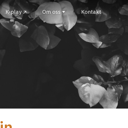
K-play
Om oss
Kontakt
in