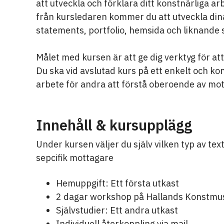
att utveckla och förklara ditt konstnärliga 
från kursledaren kommer du att utveckla dina 
statements, portfolio, hemsida och liknan
Målet med kursen är att ge dig verktyg för at
Du ska vid avslutad kurs på ett enkelt och ko
arbete för andra att förstå oberoende av mo
Innehåll & kursupplägg
Under kursen väljer du själv vilken typ av tex
sepcifik mottagare
Hemuppgift: Ett första utkast
2 dagar workshop på Hallands Konstm
Självstudier: Ett andra utkast
Individuell återkoppling via mail