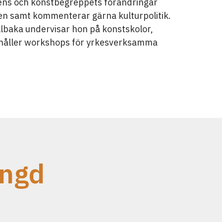
ens och konstbegreppets förändringar
en samt kommenterar gärna kulturpolitik.
llbaka undervisar hon på konstskolor,
 håller workshops för yrkesverksamma
ängd