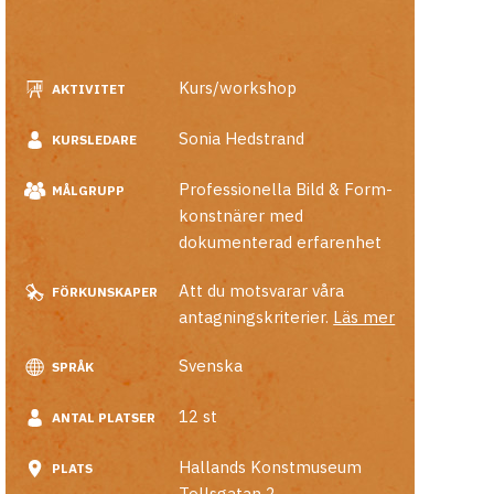
Kurs/workshop
AKTIVITET
Sonia Hedstrand
KURSLEDARE
Professionella Bild & Form-
MÅLGRUPP
konstnärer med
dokumenterad erfarenhet
Att du motsvarar våra
FÖRKUNSKAPER
antagningskriterier.
Läs mer
Svenska
SPRÅK
12 st
ANTAL PLATSER
Hallands Konstmuseum
PLATS
Tollsgatan 2