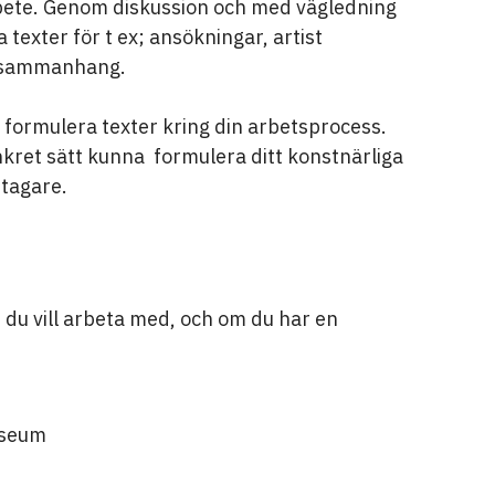
arbete. Genom diskussion och med vägledning
texter för t ex; ansökningar, artist
de sammanhang.
t formulera texter kring din arbetsprocess.
nkret sätt kunna formulera ditt konstnärliga
ttagare.
t du vill arbeta med, och om du har en
useum