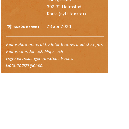
302 32
Halmstad
Karta (nytt fönster)
28 apr 2024
ANSÖK SENAST
Kulturakademins aktiviteter bedrivs med stöd från
Kulturnämnden och Miljö- och
regionutvecklingsnämnden i Västra
Götalandsregionen.