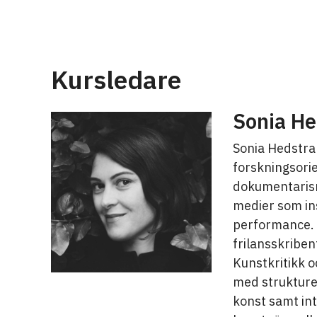
Kursledare
Sonia He
Sonia Hedstra
forskningsori
dokumentarism
medier som inst
performance. 
frilansskribe
Kunstkritikk 
med strukturel
konst samt int