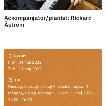
Ackompanjatör/pianist: Rickard
Åström
DATUM
Från:
04 maj 2022
Till:
11 maj 2022
TID
Onsdag, torsdag, fredag 4, 5 och 6 maj samt
måndag, tisdag, onsdag 9, 10 och 11 maj 2022 kl.
10.30 - 16.30