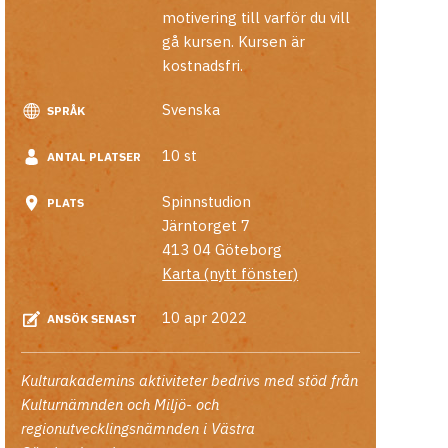
motivering till varför du vill
gå kursen. Kursen är
kostnadsfri.
Svenska
SPRÅK
10 st
ANTAL PLATSER
Spinnstudion
PLATS
Järntorget 7
413 04
Göteborg
Karta (nytt fönster)
10 apr 2022
ANSÖK SENAST
Kulturakademins aktiviteter bedrivs med stöd från
Kulturnämnden och Miljö- och
regionutvecklingsnämnden i Västra