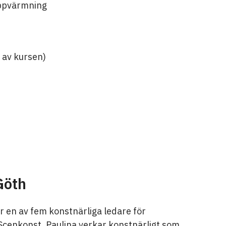
uppvärmning
 av kursen)
Göth
r en av fem konstnärliga ledare för
Scenkonst. Paulina verkar konstnärligt som