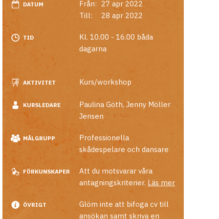
Från:
27 apr 2022
DATUM
Till:
28 apr 2022
Kl. 10.00 - 16.00 båda
TID
dagarna
Kurs/workshop
AKTIVITET
Paulina Göth
,
Jenny Möller
KURSLEDARE
Jensen
Professionella
MÅLGRUPP
skådespelare och dansare
Att du motsvarar våra
FÖRKUNSKAPER
antagningskriterier.
Läs mer
Glöm inte att bifoga cv till
ÖVRIGT
ansökan samt skriva en