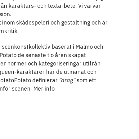
rån karaktärs- och textarbete. Vi varvar
sion.
ck inom skådespeleri och gestaltning och är
mkritik.
 scenkonstkollektiv baserat i Malmö och
Potato de senaste tio åren skapat
er normer och kategoriseringar utifrån
queen-karaktärer har de utmanat och
 PotatoPotato definierar
”drag”
som ett
anför scenen. Mer info