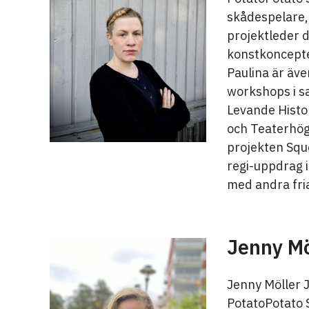
skådespelare,
projektleder 
konstkoncept
Paulina är äv
workshops i s
Levande Histor
och Teaterhög
projekten Squ
regi-uppdrag i
med andra fri
Jenny Mö
Jenny Möller J
PotatoPotato 