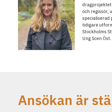
dragprojektet
och regissör,
specialiserad
tidigare utfor
Stockholms St
Ung Scen Öst
Ansökan är st