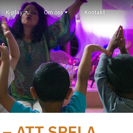
K-play
Om oss
Kontakt
– ATT SPELA