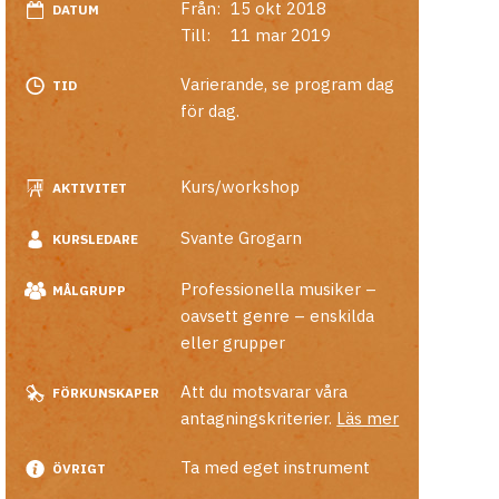
Från:
15 okt 2018
DATUM
Till:
11 mar 2019
Varierande, se program dag
TID
för dag.
Kurs/workshop
AKTIVITET
Svante Grogarn
KURSLEDARE
Professionella musiker –
MÅLGRUPP
oavsett genre – enskilda
eller grupper
Att du motsvarar våra
FÖRKUNSKAPER
antagningskriterier.
Läs mer
Ta med eget instrument
ÖVRIGT