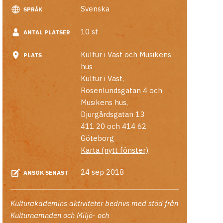
Svenska
SPRÅK
10 st
ANTAL PLATSER
Kultur i Väst och Musikens
PLATS
hus
Kultur i Väst,
Rosenlundsgatan 4 och
Musikens hus,
Djurgårdsgatan 13
411 20 och 414 62
Göteborg
Karta (nytt fönster)
24 sep 2018
ANSÖK SENAST
Kulturakademins aktiviteter bedrivs med stöd från
Kulturnämnden och Miljö- och