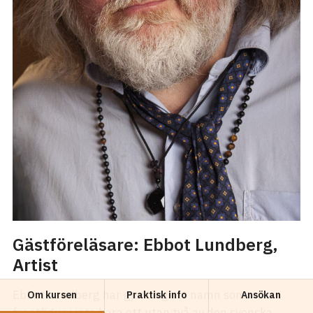
Gästföreläsare: Ebbot Lundberg,
Artist
Ebbot Lundberg har gjort sig ett namn som
Om kursen
Praktisk info
Ansökan
frontfigur i inte bara ett utan två av den svenska