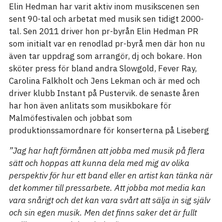
Elin Hedman har varit aktiv inom musikscenen sen
sent 90-tal och arbetat med musik sen tidigt 2000-
tal. Sen 2011 driver hon pr-byrån Elin Hedman PR
som initialt var en renodlad pr-byrå men där hon nu
även tar uppdrag som arrangör, dj och bokare. Hon
sköter press för bland andra Slowgold, Fever Ray,
Carolina Falkholt och Jens Lekman och är med och
driver klubb Instant på Pustervik. de senaste åren
har hon även anlitats som musikbokare för
Malmöfestivalen och jobbat som
produktionssamordnare för konserterna på Liseberg
”Jag har haft förmånen att jobba med musik på flera
sätt och hoppas att kunna dela med mig av olika
perspektiv för hur ett band eller en artist kan tänka när
det kommer till pressarbete. Att jobba mot media kan
vara snårigt och det kan vara svårt att sälja in sig själv
och sin egen musik. Men det finns saker det är fullt