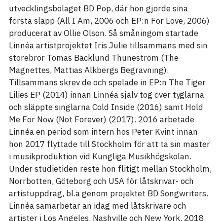
utvecklingsbolaget BD Pop, där hon gjorde sina
första släpp (All I Am, 2006 och EP:n For Love, 2006)
producerat av Ollie Olson. Så småningom startade
Linnéa artistprojektet Iris Julie tillsammans med sin
storebror Tomas Bäcklund Thuneström (The
Magnettes, Mattias Alkbergs Begravning).
Tillsammans skrev de och spelade in EP:n The Tiger
Lilies EP (2014) innan Linnéa själv tog över tyglarna
och släppte singlarna Cold Inside (2016) samt Hold
Me For Now (Not Forever) (2017). 2016 arbetade
Linnéa en period som intern hos Peter Kvint innan
hon 2017 flyttade till Stockholm för att ta sin master
i musikproduktion vid Kungliga Musikhögskolan.
Under studietiden reste hon flitigt mellan Stockholm,
Norrbotten, Göteborg och USA för låtskrivar- och
artistuppdrag, bl.a genom projektet BD Songwriters.
Linnéa samarbetar än idag med låtskrivare och
artister i Los Angeles, Nashville och New York. 2018