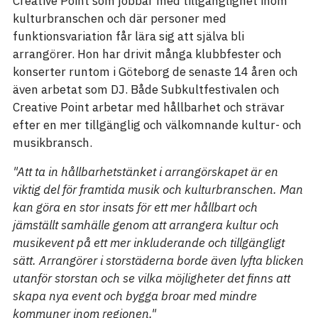
Creative Point som jobbar med tillgänglighet inom
kulturbranschen och där personer med
funktionsvariation får lära sig att själva bli
arrangörer. Hon har drivit många klubbfester och
konserter runtom i Göteborg de senaste 14 åren och
även arbetat som DJ. Både Subkultfestivalen och
Creative Point arbetar med hållbarhet och strävar
efter en mer tillgänglig och välkomnande kultur- och
musikbransch.
"Att ta in hållbarhetstänket i arrangörskapet är en
viktig del för framtida musik och kulturbranschen. Man
kan göra en stor insats för ett mer hållbart och
jämställt samhälle genom att arrangera kultur och
musikevent på ett mer inkluderande och tillgängligt
sätt. Arrangörer i storstäderna borde även lyfta blicken
utanför storstan och se vilka möjligheter det finns att
skapa nya event och bygga broar med mindre
kommuner inom regionen."