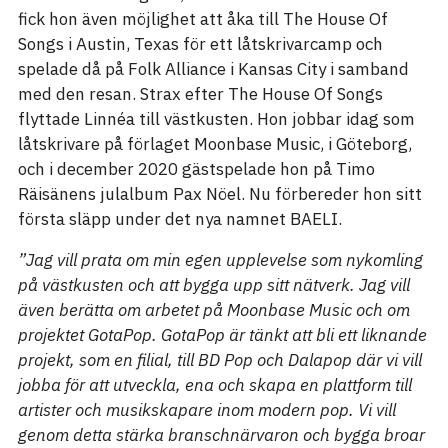
fick hon även möjlighet att åka till The House Of
Songs i Austin, Texas för ett låtskrivarcamp och
spelade då på Folk Alliance i Kansas City i samband
med den resan. Strax efter The House Of Songs
flyttade Linnéa till västkusten. Hon jobbar idag som
låtskrivare på förlaget Moonbase Music, i Göteborg,
och i december 2020 gästspelade hon på Timo
Räisänens julalbum Pax Nöel. Nu förbereder hon sitt
första släpp under det nya namnet BAELI.
”Jag vill prata om min egen upplevelse som nykomling
på västkusten och att bygga upp sitt nätverk. Jag vill
även berätta om arbetet på Moonbase Music och om
projektet GotaPop. GotaPop är tänkt att bli ett liknande
projekt, som en filial, till BD Pop och Dalapop där vi vill
jobba för att utveckla, ena och skapa en plattform till
artister och musikskapare inom modern pop. Vi vill
genom detta stärka branschnärvaron och bygga broar