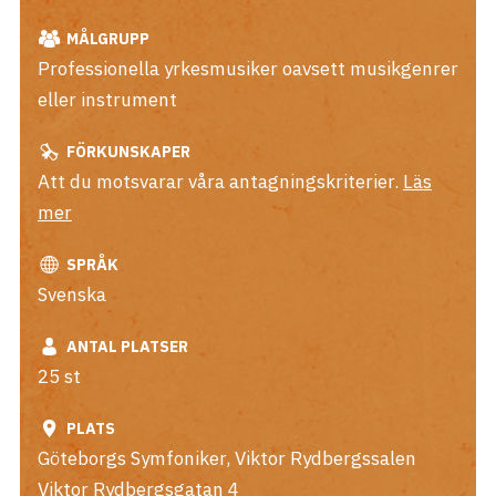
MÅLGRUPP
Professionella yrkesmusiker oavsett musikgenrer
eller instrument
FÖRKUNSKAPER
Att du motsvarar våra antagningskriterier.
Läs
mer
SPRÅK
Svenska
ANTAL PLATSER
25 st
PLATS
Göteborgs Symfoniker, Viktor Rydbergssalen
Viktor Rydbergsgatan 4