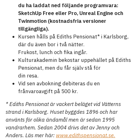
du ha laddat ned följande programvara:
SketchUp Free eller Pro, Unreal Engine och
Twinmotion (kostnadsfria versioner
tillgängliga).
Kursen hålls på Ediths Pensionat* i Karlsborg,
där du även bor i två nätter.
Frukost, lunch och fika ingår.
Kulturakademin bekostar uppehället på Ediths
Pensionat, men du får själv stå för
din resa.
Vid sen avbokning debiteras du en
frånvaroavgift på 500 kr.
* Ediths Pensionat är vackert beläget vid Vätterns
strand i Karlsborg. Huset byggdes 1896 och har
använts för olika ändamål men är sedan 1995
vandrarhem. Sedan 2004 drivs det av Jenny och
Anders. Läs mer här:
www.edithspensionat.se.