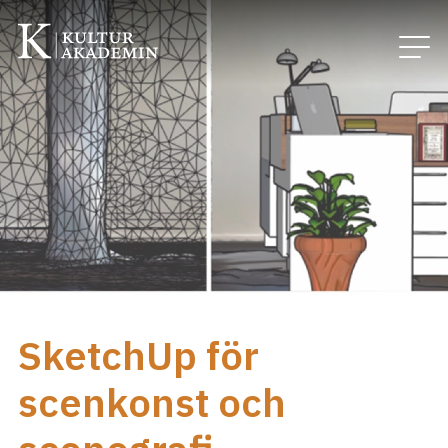
SketchUp för
scenkonst och