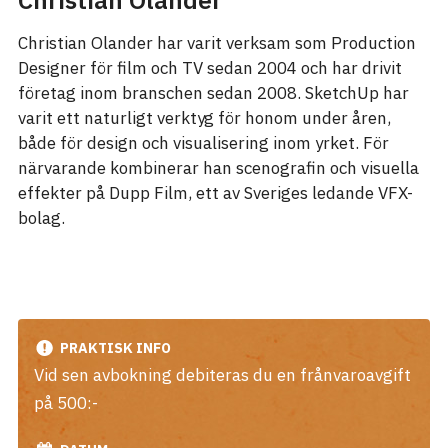
Christian Olander
Christian Olander har varit verksam som Production
Designer för film och TV sedan 2004 och har drivit
företag inom branschen sedan 2008. SketchUp har
varit ett naturligt verktyg för honom under åren,
både för design och visualisering inom yrket. För
närvarande kombinerar han scenografin och visuella
effekter på Dupp Film, ett av Sveriges ledande VFX-
bolag.
PRAKTISK INFO
Vid sen avbokning debiteras du en frånvaroavgift
på 500:-