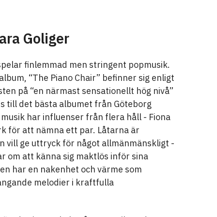
lara Goliger
 spelar finlemmad men stringent popmusik.
lbum, “The Piano Chair” befinner sig enligt
ten på “en närmast sensationellt hög nivå”
 till det bästa albumet från Göteborg
usik har influenser från flera håll - Fiona
k för att nämna ett par. Låtarna är
 vill ge uttryck för något allmänmänskligt -
 om att känna sig maktlös inför sina
ken har en nakenhet och värme som
ångande melodier i kraftfulla
.