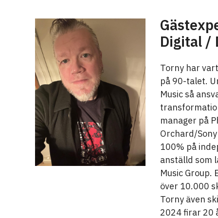
Gästexpe
Digital 
Torny har vart
på 90-talet. 
Music så ansva
transformation
manager på Ph
Orchard/Sony 
100% på indep
anställd som 
Music Group. E
över 10.000 ski
Torny även sk
2024 firar 20 