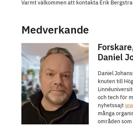
Varmt välkommen att kontakta Erik Bergstr
Medverkande
Forskare,
Daniel J
Daniel Johanss
knuten till Hö
Linnéuniversi
och tech för 
nyhetssajt
ww
många organis
områden som r