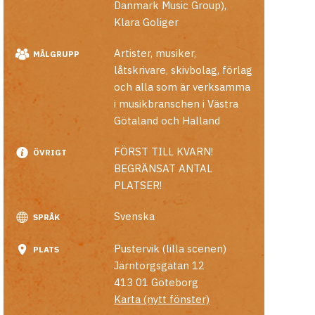
Danmark Music Group)
,
Klara Goliger
Artister, musiker,
MÅLGRUPP
låtskrivare, skivbolag, förlag
och alla som är verksamma
i musikbranschen i Västra
Götaland och Halland
FÖRST TILL KVARN!
ÖVRIGT
BEGRÄNSAT ANTAL
PLATSER!
Svenska
SPRÅK
Pustervik (lilla scenen)
PLATS
Järntorgsgatan 12
413 01
Göteborg
Karta (nytt fönster)