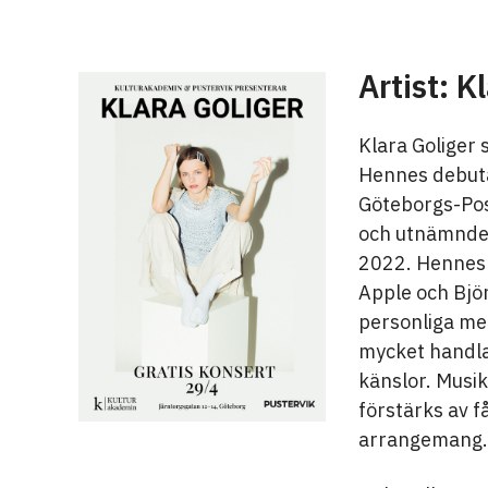
Artist: K
Klara Goliger
Hennes debuta
Göteborgs-Pos
och utnämndes
2022. Hennes m
Apple och Björ
personliga men
mycket handlar
känslor. Musi
förstärks av f
arrangemang