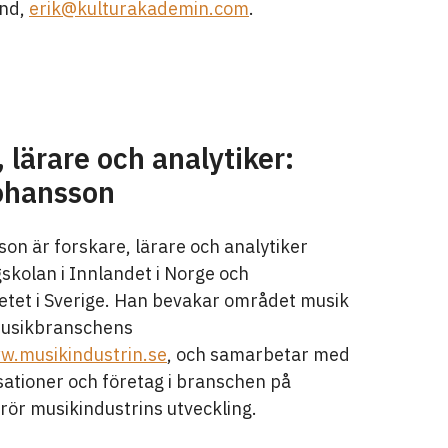
and,
erik@kulturakademin.com
.
 lärare och analytiker:
ohansson
on är forskare, lärare och analytiker
gskolan i Innlandet i Norge och
tetet i Sverige. Han bevakar området musik
musikbranschens
w.musikindustrin.se
, och samarbetar med
ationer och företag i branschen på
ör musikindustrins utveckling.