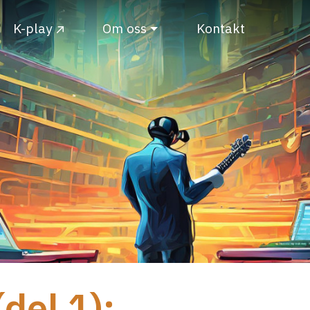
K-play
Om oss
Kontakt
del 1):