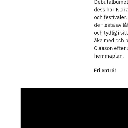
Debutalbumet f
dess har Klar
och festivaler.
de flesta av l
och tydlig i si
åka med och b
Claeson efter 
hemmaplan.
Fri entré!