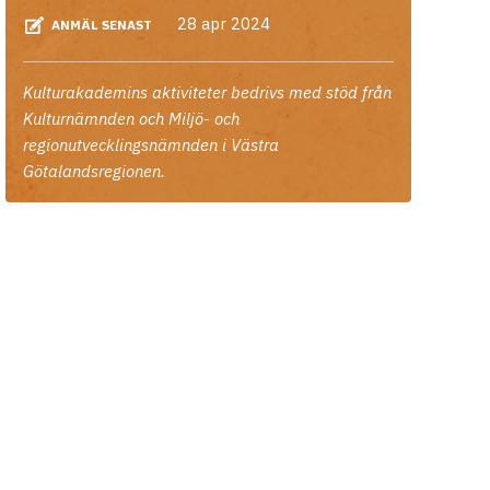
28 apr 2024
ANMÄL SENAST
Kulturakademins aktiviteter bedrivs med stöd från
Kulturnämnden och Miljö- och
regionutvecklingsnämnden i Västra
Götalandsregionen.