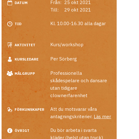
Från:
25 okt 2021
DATUM
Till:
29 okt 2021
Kl. 10.00-16.30 alla dagar
TID
Kurs/workshop
AKTIVITET
Per Sörberg
KURSLEDARE
Professionella
MÅLGRUPP
skådespelare och dansare
utan tidigare
clownerfarenhet
Att du motsvarar våra
FÖRKUNSKAPER
antagningskriterier.
Läs mer
Du bör arbeta i svarta
ÖVRIGT
kläder (helst utan tryck)