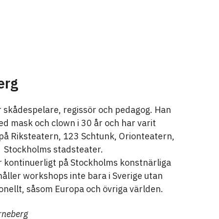
erg
r skådespelare, regissör och pedagog. Han
d mask och clown i 30 år och har varit
på Riksteatern, 123 Schtunk, Orionteatern,
 Stockholms stadsteater.
r kontinuerligt på Stockholms konstnärliga
åller workshops inte bara i Sverige utan
onellt, såsom Europa och övriga världen.
rneberg