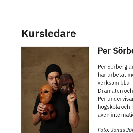
Kursledare
Per Sörb
Per Sörberg ä
har arbetat me
verksam bl.a. 
Dramaten och
Per undervisa
högskola och h
även internati
Foto: Jonas Jö