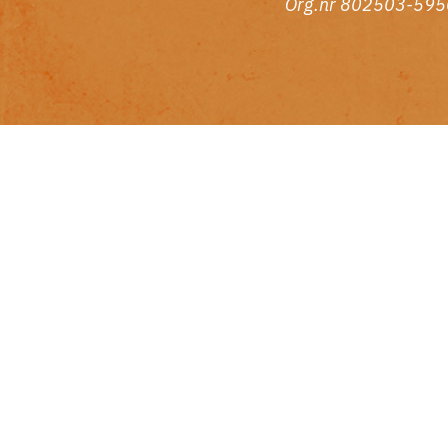
Org.nr 802503-595