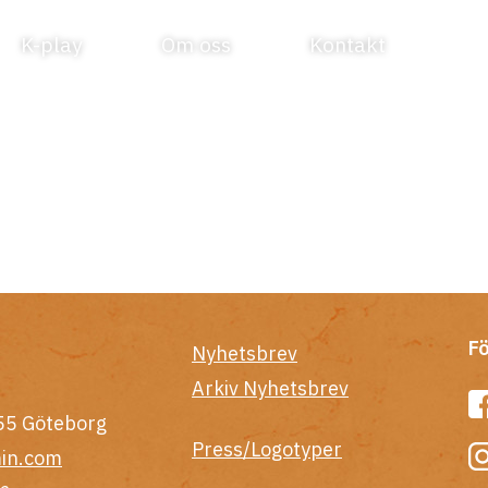
K-play
Om oss
Kontakt
Fö
Nyhetsbrev
Arkiv Nyhetsbrev
55 Göteborg
Press/Logotyper
in.com