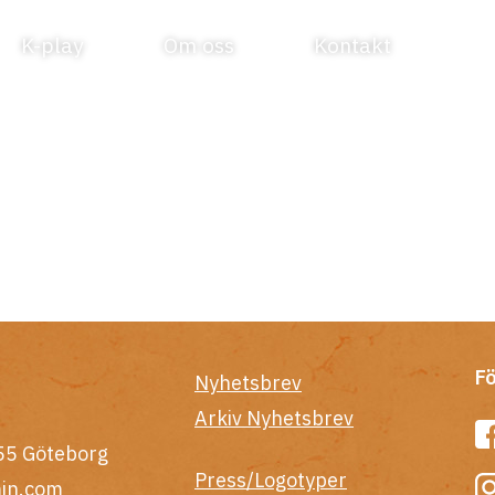
K-play
Om oss
Kontakt
Fö
Nyhetsbrev
Arkiv Nyhetsbrev
55 Göteborg
Press/Logotyper
in.com