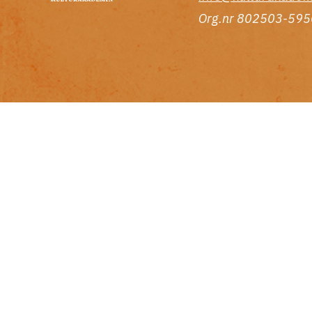
Org.nr 802503-595