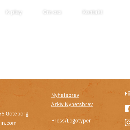
K-play
Om oss
Kontakt
Fö
Nyhetsbrev
Arkiv Nyhetsbrev
55 Göteborg
Press/Logotyper
in.com