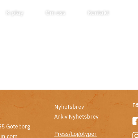
K-play
Om oss
Kontakt
Fö
Nyhetsbrev
Arkiv Nyhetsbrev
55 Göteborg
Press/Logotyper
in.com