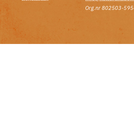
Org.nr 802503-595