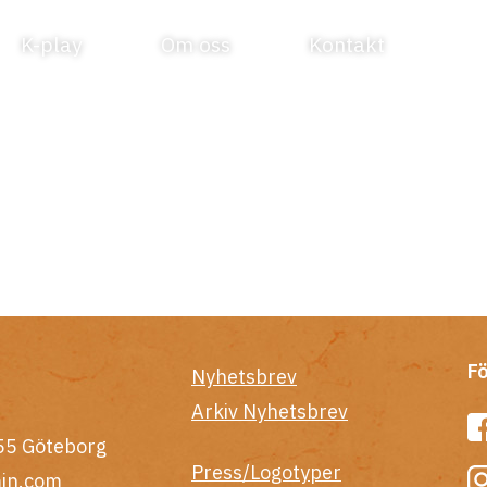
K-play
Om oss
Kontakt
Fö
Nyhetsbrev
Arkiv Nyhetsbrev
55 Göteborg
Press/Logotyper
in.com