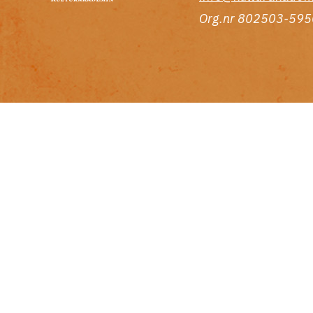
Org.nr 802503-595