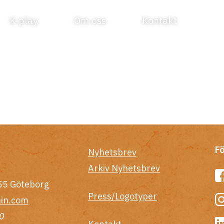
K-play
Om oss
Kontakt
Fö
Nyhetsbrev
Arkiv Nyhetsbrev
55 Göteborg
Press/Logotyper
in.com
0