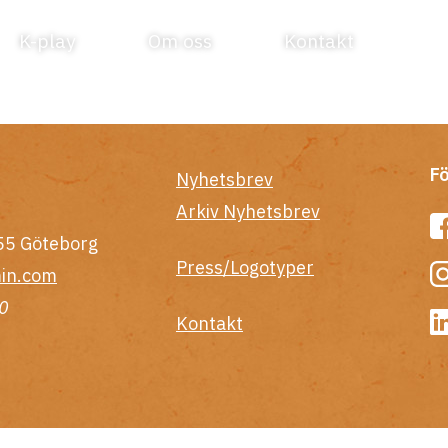
K-play
Om oss
Kontakt
Fö
Nyhetsbrev
Arkiv Nyhetsbrev
55 Göteborg
Press/Logotyper
in.com
0
Kontakt