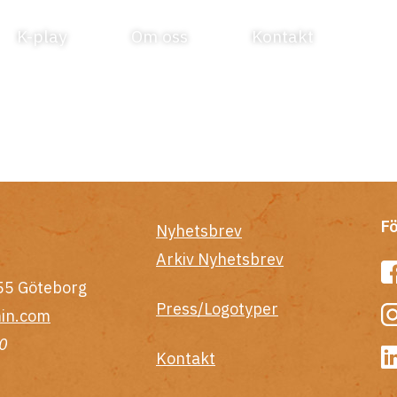
K-play
Om oss
Kontakt
Fö
Nyhetsbrev
Arkiv Nyhetsbrev
55 Göteborg
Press/Logotyper
in.com
0
Kontakt