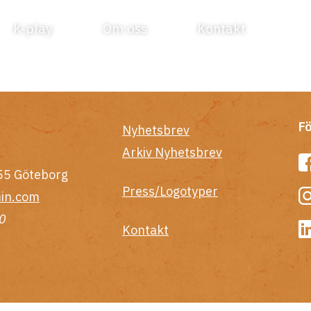
K-play
Om oss
Kontakt
Fö
Nyhetsbrev
Arkiv Nyhetsbrev
55 Göteborg
Press/Logotyper
in.com
0
Kontakt