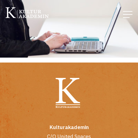
Kulturakademin
C/O United Spaces