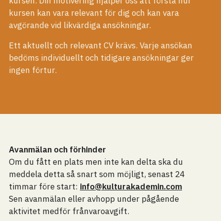
kursen. Din motivering hjälper oss att förstå hur
kursen kan vara relevant för dig och kan vara
avgörande vid likvärdiga ansökningar.
Ett aktuellt och relevant CV krävs. Varje ansökan
bedöms individuellt och tidigare ansökningar ger
ingen förtur.
Avanmälan och förhinder
Om du fått en plats men inte kan delta ska du
meddela detta så snart som möjligt, senast 24
timmar före start:
info@kulturakademin.com
Sen avanmälan eller avhopp under pågående
aktivitet medför frånvaroavgift.